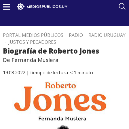
PORTAL MEDIOS PÚBLICOS
.
RADIO
.
RADIO URUGUAY
.
JUSTOS Y PECADORES
.
Biografía de Roberto Jones
De Fernanda Muslera
19.08.2022 |
tiempo de lectura:
< 1
minuto