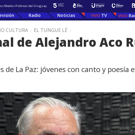
 los Medios Públicos del Uruguay
evisión
Radio
Noticias
TV
Ra
IO CULTURA
.
EL TUNGUE LÉ
.
nal de Alejandro Aco
es de La Paz: jóvenes con canto y poesía 