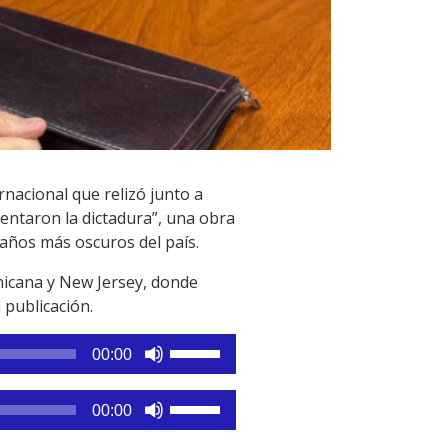
rnacional que relizó junto a
entaron la dictadura”, una obra
 años más oscuros del país.
nicana y New Jersey, donde
 publicación.
Utiliza
00:00
las
teclas
Utiliza
00:00
de
las
flecha