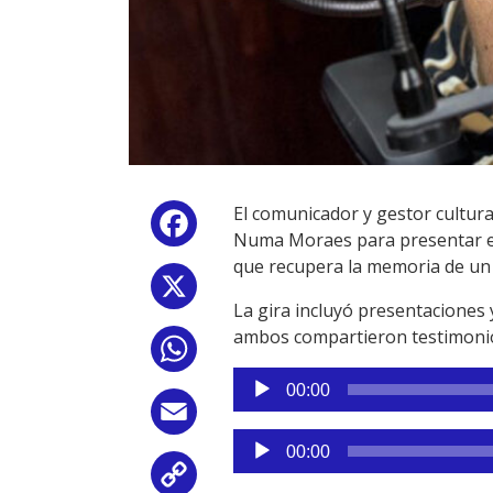
El comunicador y gestor cultura
Facebook
Numa Moraes para presentar el l
que recupera la memoria de un m
X
La gira incluyó presentaciones
ambos compartieron testimonios
WhatsApp
Reproductor
00:00
de
Email
audio
Reproductor
00:00
de
Copy