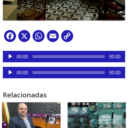
Facebook
X
WhatsApp
Email
Copy
Link
Reproductor
de
00:00
00:00
audio
Reproductor
00:00
00:00
de
audio
Relacionadas