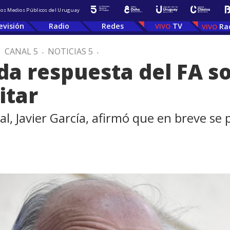
 los Medios Públicos del Uruguay
evisión
Radio
Redes
TV
Ra
.
CANAL 5
.
NOTICIAS 5
.
a respuesta del FA s
itar
l, Javier García, afirmó que en breve se 