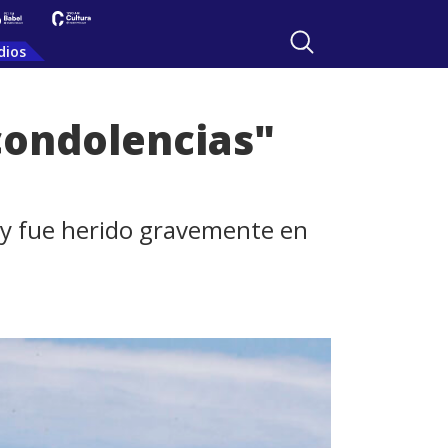
dios
condolencias"
ay fue herido gravemente en