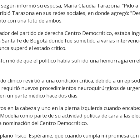
 según informó su esposa, María Claudia Tarazona. "Pido a
escribió Tarazona en sus redes sociales, en donde agregó: "D
unto con una foto de ambos.
ador del partido de derecha Centro Democrático, estaba ingr
ón Santa Fe de Bogotá donde fue sometido a varias intervenc
nca superó el estado crítico.
informó de que el político había sufrido una hemorragia en 
do clínico revirtió a una condición crítica, debido a un epis
ón requirió nuevos procedimientos neuroquirúrgicos de urge
n en un parte médico hace dos días.
os en la cabeza y uno en la pierna izquierda cuando encabez
odelia como parte de su actividad política de cara a las ele
la nominación del Centro Democrático.
plano físico. Espérame, que cuando cumpla mi promesa con n