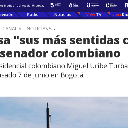
 los Medios Públicos del Uruguay
evisión
Radio
Noticias
TV
Ra
.
CANAL 5
.
NOTICIAS 5
.
a "sus más sentidas 
 senador colombiano
esidencial colombiano Miguel Uribe Turb
asado 7 de junio en Bogotá