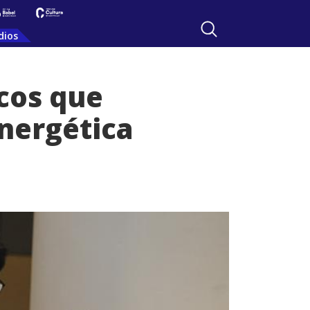
dios
icos que
nergética