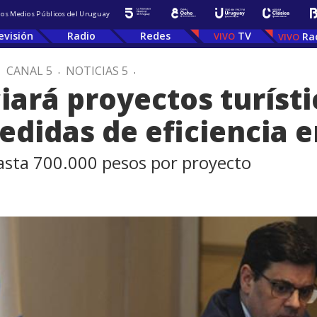
 los Medios Públicos del Uruguay
evisión
Radio
Redes
TV
Ra
.
CANAL 5
.
NOTICIAS 5
.
iará proyectos turíst
didas de eficiencia e
asta 700.000 pesos por proyecto