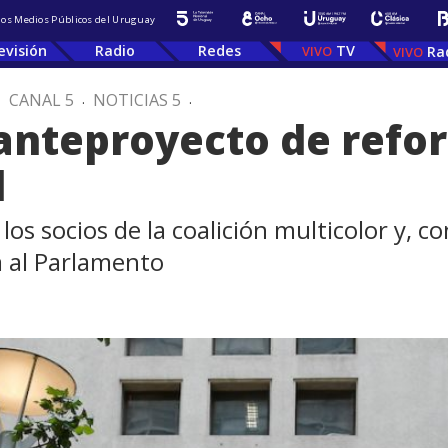
 los Medios Públicos del Uruguay
evisión
Radio
Redes
TV
Ra
.
CANAL 5
.
NOTICIAS 5
.
anteproyecto de refor
l
os socios de la coalición multicolor y, co
á al Parlamento