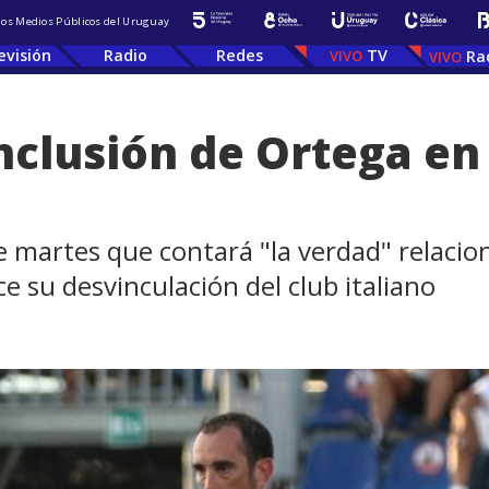
 los Medios Públicos del Uruguay
evisión
Radio
Redes
TV
Ra
nclusión de Ortega en
te martes que contará "la verdad" relaci
ce su desvinculación del club italiano