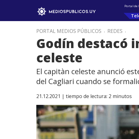
Portal de
Tel
PORTAL MEDIOS PÚBLICOS
.
REDES
.
Godín destacó i
celeste
El capitàn celeste anunció es
del Cagliari cuando se formali
21.12.2021 |
tiempo de lectura:
2
minutos