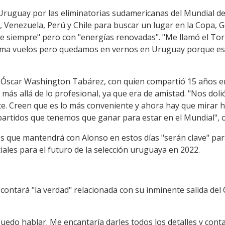
 Uruguay por las eliminatorias sudamericanas del Mundial de
 Venezuela, Perú y Chile para buscar un lugar en la Copa, G
de siempre" pero con "energías renovadas". "Me llamó el T
ema vuelos pero quedamos en vernos en Uruguay porque est
de Óscar Washington Tabárez, con quien compartió 15 años en
 más allá de lo profesional, ya que era de amistad. "Nos doli
te. Creen que es lo más conveniente y ahora hay que mirar h
 partidos que tenemos que ganar para estar en el Mundial", 
s que mantendrá con Alonso en estos días "serán clave" par
ales para el futuro de la selección uruguaya en 2022.
ontará "la verdad" relacionada con su inminente salida del 
puedo hablar. Me encantaría darles todos los detalles y co