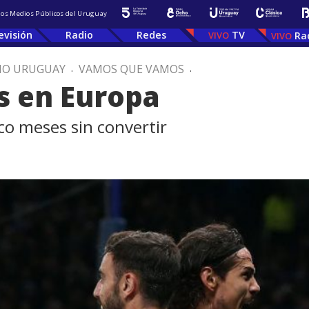
 los Medios Públicos del Uruguay
evisión
Radio
Redes
TV
Ra
IO URUGUAY
.
VAMOS QUE VAMOS
.
s en Europa
co meses sin convertir