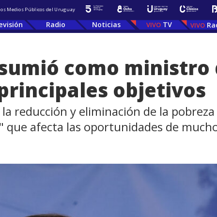
 los Medios Públicos del Uruguay
evisión
Radio
Noticias
TV
Ra
asumió como ministro 
 principales objetivos
la reducción y eliminación de la pobreza
o" que afecta las oportunidades de mucho