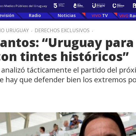
 los Medios Públicos del Uruguay
evisión
Radio
Noticias
TV
Ra
IO URUGUAY
.
DERECHOS EXCLUSIVOS
.
Santos: “Uruguay para
on tintes históricos”
ón analizó tácticamente el partido del pr
e hay que defender bien los extremos por