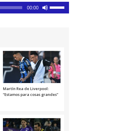
Utiliza
00:00
las
teclas
de
flecha
arriba/abajo
para
aumentar
o
disminuir
el
volumen.
Martín Rea de Liverpool:
“Estamos para cosas grandes”