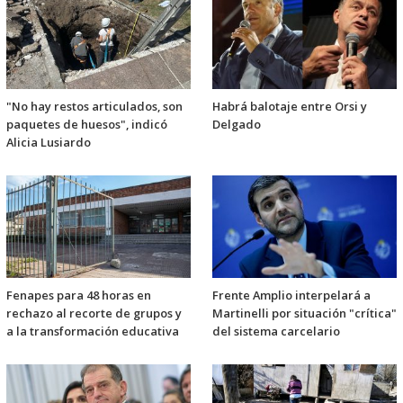
"No hay restos articulados, son
Habrá balotaje entre Orsi y
paquetes de huesos", indicó
Delgado
Alicia Lusiardo
Fenapes para 48 horas en
Frente Amplio interpelará a
rechazo al recorte de grupos y
Martinelli por situación "crítica"
a la transformación educativa
del sistema carcelario