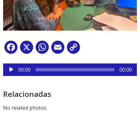
Facebook
X
WhatsApp
Email
Copy
Link
Reproductor
de
00:00
00:00
audio
Relacionadas
No related photos.