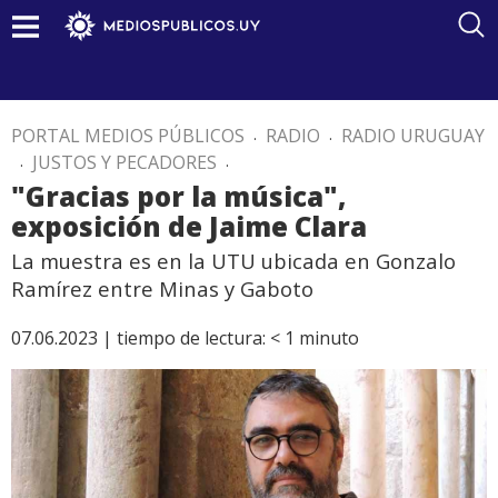
PORTAL MEDIOS PÚBLICOS
.
RADIO
.
RADIO URUGUAY
.
JUSTOS Y PECADORES
.
"Gracias por la música",
exposición de Jaime Clara
La muestra es en la UTU ubicada en Gonzalo
Ramírez entre Minas y Gaboto
07.06.2023 |
tiempo de lectura:
< 1
minuto