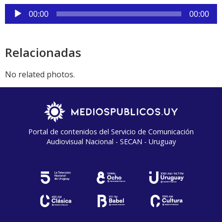
audio
Reproductor
00:00
00:00
de
audio
Relacionadas
No related photos.
Portal de contenidos del Servicio de Comunicación
Audiovisual Nacional - SECAN - Uruguay