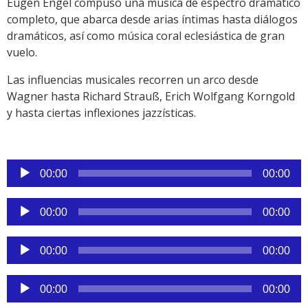
Eugen Engel compuso una música de espectro dramático
completo, que abarca desde arias íntimas hasta diálogos
dramáticos, así como música coral eclesiástica de gran
vuelo.
Las influencias musicales recorren un arco desde
Wagner hasta Richard Strauß, Erich Wolfgang Korngold
y hasta ciertas inflexiones jazzísticas.
Reproductor
00:00
00:00
de
audio
Reproductor
00:00
00:00
de
audio
Reproductor
00:00
00:00
de
audio
Reproductor
00:00
00:00
de