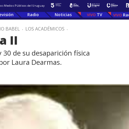
 los Medios Públicos del Uruguay
evisión
Radio
Noticias
TV
Ra
IO BABEL
.
LOS ACADÉMICOS
.
 II
 30 de su desaparición física
 por Laura Dearmas.