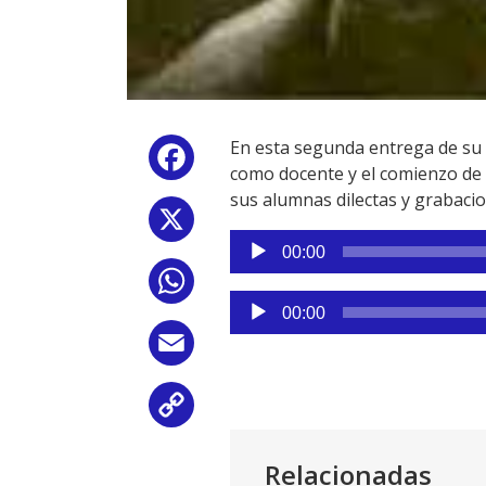
En esta segunda entrega de su 
Facebook
como docente y el comienzo de
sus alumnas dilectas y grabacio
X
Reproductor
00:00
de
WhatsApp
audio
Reproductor
00:00
de
Email
audio
Copy
Link
Relacionadas