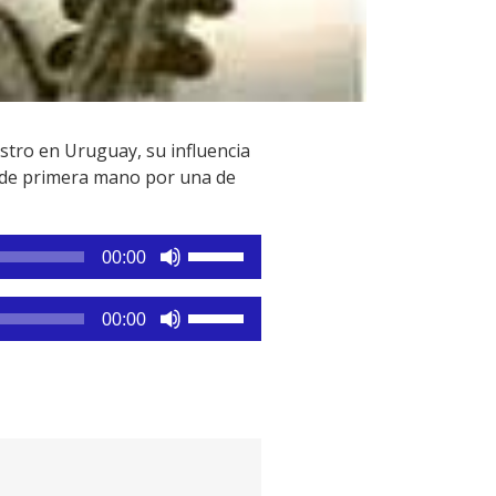
stro en Uruguay, su influencia
s de primera mano por una de
Utiliza
00:00
las
teclas
Utiliza
00:00
de
las
flecha
teclas
arriba/abajo
de
para
flecha
aumentar
arriba/abajo
o
para
disminuir
aumentar