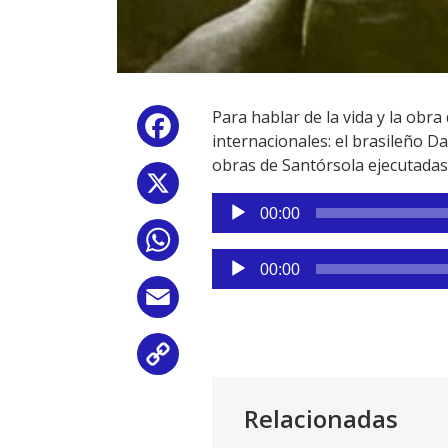
Para hablar de la vida y la ob
Facebook
internacionales: el brasileño D
obras de Santórsola ejecutadas p
X
Reproductor
00:00
de
WhatsApp
audio
Reproductor
00:00
de
Email
audio
Copy
Link
Relacionadas