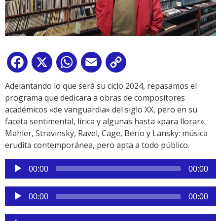
Facebook
X
WhatsApp
Email
Copy
Link
Adelantando lo que será su ciclo 2024, repasamos el
programa que dedicara a obras de compositores
académicos «de vanguardia» del siglo XX, pero en su
faceta sentimental, lírica y algunas hasta «para llorar».
Mahler, Stravinsky, Ravel, Cage, Berio y Lansky: música
erudita contemporánea, pero apta a todo público.
Reproductor
00:00
00:00
de
audio
Reproductor
00:00
00:00
de
audio
Reproductor