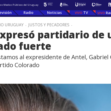
 los Medios Públicos del Uruguay
evisión
Radio
Noticias
TV
Ra
IO URUGUAY
.
JUSTOS Y PECADORES
.
xpresó partidario de
tado fuerte
istamos al expresidente de Antel, Gabrie
artido Colorado