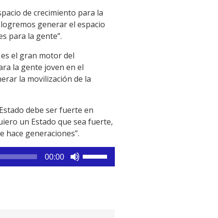
pacio de crecimiento para la
ue logremos generar el espacio
s para la gente”.
es el gran motor del
ra la gente joven en el
rar la movilización de la
Estado debe ser fuerte en
quiero un Estado que sea fuerte,
e hace generaciones”.
Utiliza
00:00
las
teclas
de
flecha
arriba/abajo