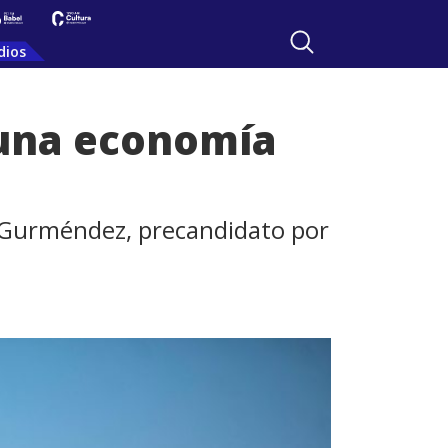
dios
 una economía
l Gurméndez, precandidato por