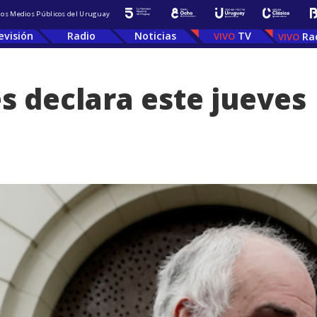
 los Medios Públicos del Uruguay
evisión
Radio
Noticias
TV
Ra
 declara este jueves