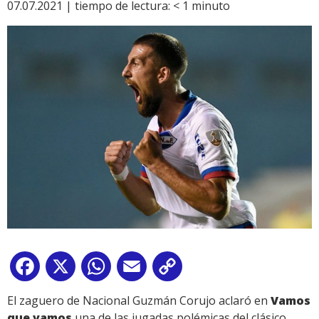
07.07.2021 |
tiempo de lectura:
< 1
minuto
Facebook
X
WhatsApp
Email
Copy
Link
El zaguero de Nacional Guzmán Corujo aclaró en
Vamos
que vamos
una de las jugadas polémicas del clásico.