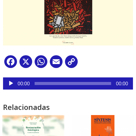
Facebook
X
WhatsApp
Email
Copy
Link
Reproductor
de
00:00
00:00
audio
Relacionadas