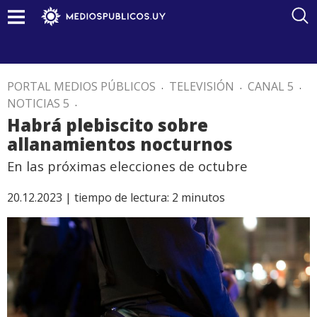
PORTAL MEDIOS PÚBLICOS
.
TELEVISIÓN
.
CANAL 5
.
NOTICIAS 5
.
Habrá plebiscito sobre
allanamientos nocturnos
En las próximas elecciones de octubre
20.12.2023 |
tiempo de lectura:
2
minutos