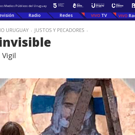
 los Medios Públicos del Uruguay
evisión
Radio
Redes
TV
Ra
IO URUGUAY
.
JUSTOS Y PECADORES
.
invisible
Vigil