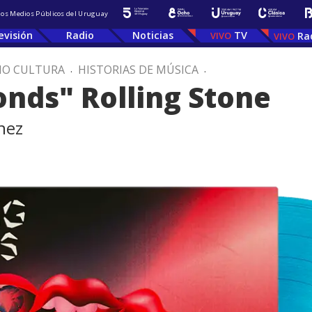
 los Medios Públicos del Uruguay
evisión
Radio
Noticias
TV
Ra
IO CULTURA
.
HISTORIAS DE MÚSICA
.
nds" Rolling Stone
nez