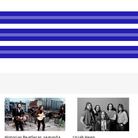
Historias Beatleras, segunda
Uriah Heep