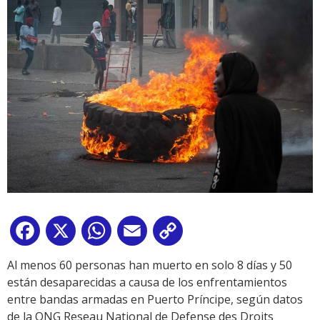
Facebook
X
WhatsApp
Email
Copy
Link
Al menos 60 personas han muerto en solo 8 días y 50
están desaparecidas a causa de los enfrentamientos
entre bandas armadas en Puerto Príncipe, según datos
de la ONG Reseau National de Defense des Droits