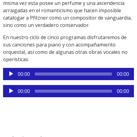
misma vez esta posee un perfume y una ascendencia
arraigadas en el romanticismo que hacen imposible
catalogar a Pfitzner como un compositor de vanguardia,
sino como un verdadero conservador.
En nuestro ciclo de cinco programas disfrutaremos de
sus canciones para piano y con acompañamiento
orquestal, así como de algunas otras obras vocales no
operísticas.
Reproductor
00:00
00:00
de
audio
Reproductor
00:00
00:00
de
audio