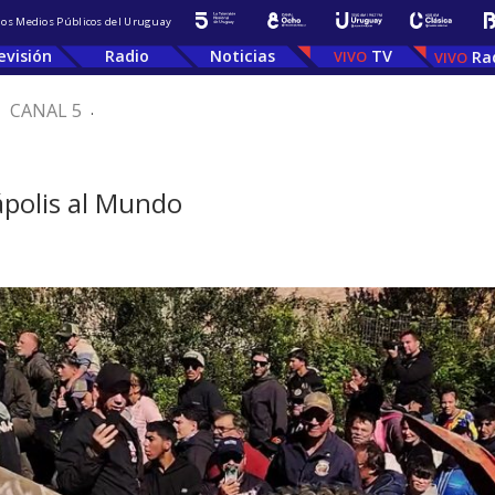
 los Medios Públicos del Uruguay
evisión
Radio
Noticias
TV
Ra
.
CANAL 5
.
ápolis al Mundo