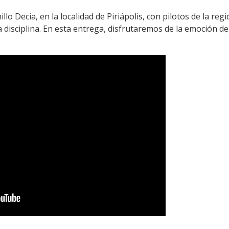
llo Decia, en la localidad de Piriápolis, con pilotos de la re
a disciplina. En esta entrega, disfrutaremos de la emoción de