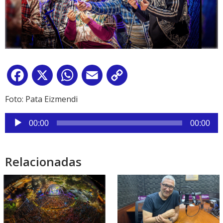
Facebook
X
WhatsApp
Email
Copy
Link
Foto: Pata Eizmendi
Reproductor
00:00
00:00
de
audio
Relacionadas