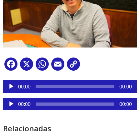
Facebook
X
WhatsApp
Email
Copy
Link
Reproductor
de
00:00
00:00
audio
Reproductor
00:00
00:00
de
audio
Relacionadas