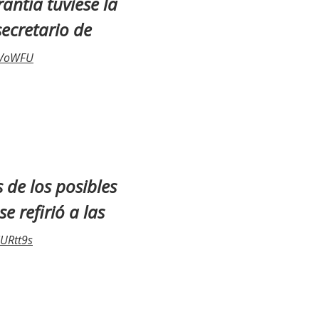
antía tuviese la
secretario de
vrVoWFU
 de los posibles
e refirió a las
jURtt9s