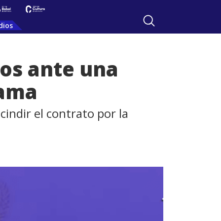
dios
mos ante una
dama
cindir el contrato por la