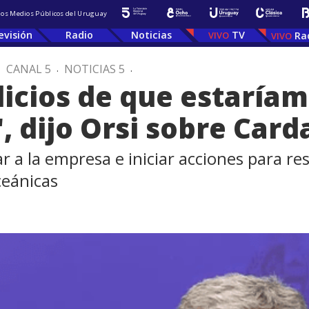
 los Medios Públicos del Uruguay
evisión
Radio
Noticias
TV
Ra
.
CANAL 5
.
NOTICIAS 5
.
dicios de que estaría
", dijo Orsi sobre Car
r a la empresa e iniciar acciones para res
ceánicas