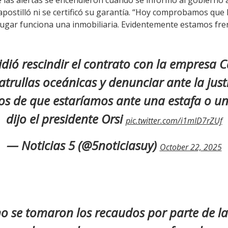
 las alertas se encendieron cuando se informó al gobierno
 apostilló ni se certificó su garantía. “Hoy comprobamos que 
lugar funciona una inmobiliaria. Evidentemente estamos fre
idió rescindir el contrato con la empresa
rullas oceánicas y denunciar ante la justic
ios de que estaríamos ante una estafa o un
dijo el presidente Orsi
pic.twitter.com/i1mID7rZUf
— Noticias 5 (@5noticiasuy)
October 22, 2025
o se tomaron los recaudos por parte de l