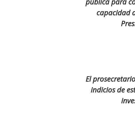
pública para co
capacidad de
Pres
El prosecretari
indicios de es
inve