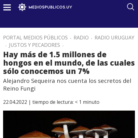
PORTAL MEDIOS PÚBLICOS
.
RADIO
.
RADIO URUGUAY
.
JUSTOS Y PECADORES
.
Hay más de 1.5 millones de
hongos en el mundo, de las cuales
sólo conocemos un 7%
Alejandro Sequeira nos cuenta los secretos del
Reino Fungi
22.04.2022 |
tiempo de lectura:
< 1
minuto