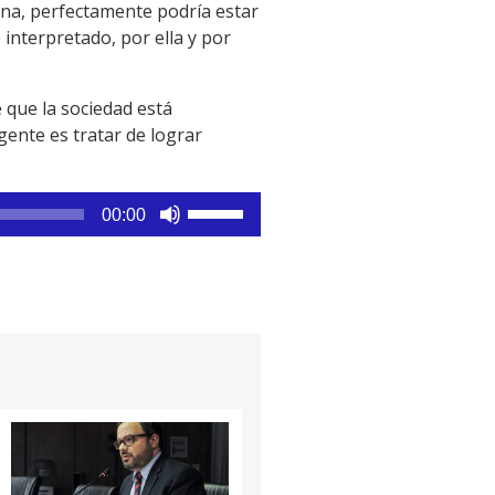
ana, perfectamente podría estar
interpretado, por ella y por
 que la sociedad está
igente es tratar de lograr
Utiliza
00:00
las
teclas
de
flecha
arriba/abajo
para
aumentar
o
disminuir
el