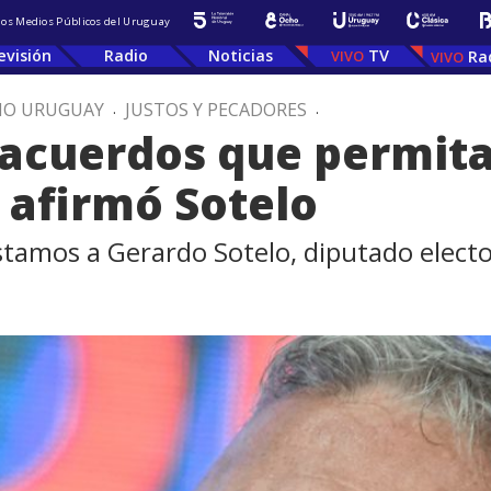
 los Medios Públicos del Uruguay
evisión
Radio
Noticias
TV
Ra
IO URUGUAY
.
JUSTOS Y PECADORES
.
acuerdos que permita
 afirmó Sotelo
stamos a Gerardo Sotelo, diputado electo