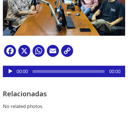
Facebook
X
WhatsApp
Email
Copy
Link
Reproductor
de
00:00
00:00
audio
Relacionadas
No related photos.