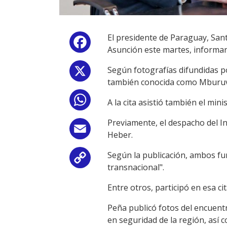
El presidente de Paraguay, Santi
Facebook
Asunción este martes, informa
Según fotografías difundidas po
X
también conocida como Mburuvic
WhatsApp
A la cita asistió también el min
Previamente, el despacho del I
Email
Heber.
Según la publicación, ambos fun
Copy
transnacional".
Link
Entre otros, participó en esa ci
Peña publicó fotos del encuentr
en seguridad de la región, así 