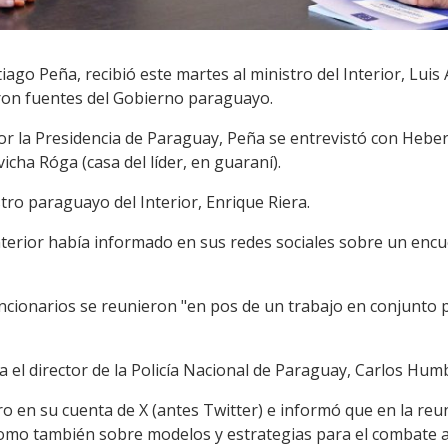
ago Peña, recibió este martes al ministro del Interior, Luis 
ron fuentes del Gobierno paraguayo.
r la Presidencia de Paraguay, Peña se entrevistó con Heber 
ha Róga (casa del líder, en guaraní).
istro paraguayo del Interior, Enrique Riera.
nterior había informado en sus redes sociales sobre un encu
cionarios se reunieron "en pos de un trabajo en conjunto p
ta el director de la Policía Nacional de Paraguay, Carlos Hum
o en su cuenta de X (antes Twitter) e informó que en la reu
como también sobre modelos y estrategias para el combate al 