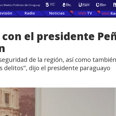
 los Medios Públicos del Uruguay
evisión
Radio
Noticias
TV
Ra
 con el presidente Pe
n
seguridad de la región, así como tambié
s delitos", dijo el presidente paraguayo