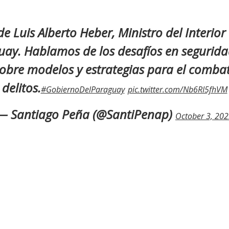
 de Luis Alberto Heber, Ministro del Interio
uay. Hablamos de los desafíos en seguridad
bre modelos y estrategias para el combate
delitos.
#GobiernoDelParaguay
pic.twitter.com/Nb6RI5fhVM
— Santiago Peña (@SantiPenap)
October 3, 20