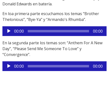
Donald Edwards en batería.
En loa primera parte escuchamos los temas “Brother
Thelonious”, “Bye-Ya” y “Armando's Rhumba”.
Reproductor
00:00
00:00
de
audio
En la segunda parte los temas son: “Anthem For A New
Day”, “Please Send Me Someone To Love” y
“Convergence”.
Reproductor
00:00
00:00
de
audio