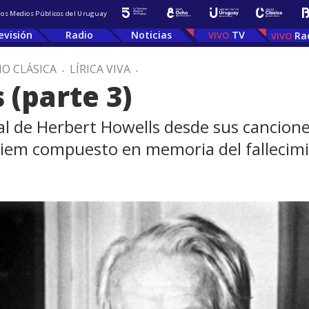
 los Medios Públicos del Uruguay
evisión
Radio
Noticias
TV
Ra
IO CLÁSICA
.
LÍRICA VIVA
.
 (parte 3)
al de Herbert Howells desde sus cancione
uiem compuesto en memoria del fallecimie