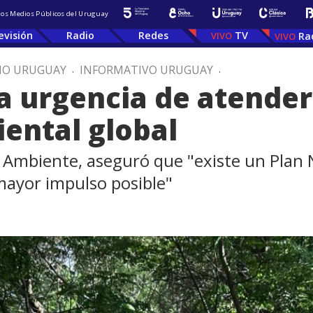
 los Medios Públicos del Uruguay
evisión
Radio
Redes
TV
Ra
IO URUGUAY
.
INFORMATIVO URUGUAY
.
 urgencia de atender 
iental global
e Ambiente, aseguró que "existe un Plan 
mayor impulso posible"