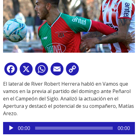
Facebook
X
WhatsApp
Email
Copy
Link
El lateral de River Robert Herrera habló en Vamos que
vamos en la previa al partido del domingo ante Peñarol
en el Campeón del Siglo. Analizó la actuación en el
Apertura y destacó el potencial de su compañero, Matías
Arezo.
Reproductor
00:00
00:00
de