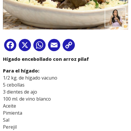
Facebook
X
WhatsApp
Email
Copy
Link
Hígado encebollado con arroz pilaf
P
ara el h
í
gado:
1/2 kg. de hígado vacuno
5 cebollas
3 dientes de ajo
100 ml. de vino blanco
Aceite
Pimienta
Sal
Perejil