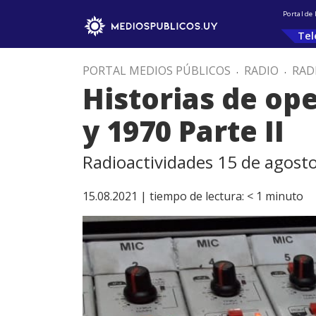
Portal de
Tel
PORTAL MEDIOS PÚBLICOS
.
RADIO
.
RAD
Historias de op
y 1970 Parte II
Radioactividades 15 de agost
15.08.2021 |
tiempo de lectura:
< 1
minuto