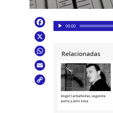
Reproductor
Facebook
de
00:00
audio
X
WhatsApp
Relacionadas
Email
Copy
Link
Angel Carballedas, segunda
parte y Julio Sosa