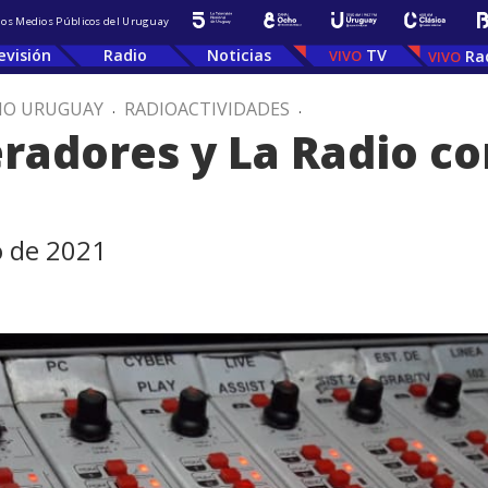
 los Medios Públicos del Uruguay
evisión
Radio
Noticias
TV
Ra
IO URUGUAY
.
RADIOACTIVIDADES
.
eradores y La Radio co
o de 2021