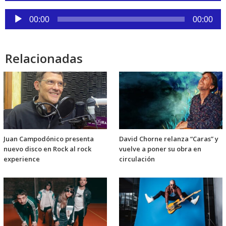
audio
Reproductor
00:00
00:00
de
audio
Relacionadas
Juan Campodónico presenta
David Chorne relanza “Caras” y
nuevo disco en Rock al rock
vuelve a poner su obra en
experience
circulación