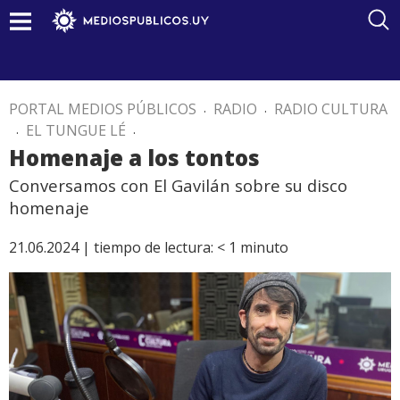
PORTAL MEDIOS PÚBLICOS
.
RADIO
.
RADIO CULTURA
.
EL TUNGUE LÉ
.
Homenaje a los tontos
Conversamos con El Gavilán sobre su disco
homenaje
21.06.2024 |
tiempo de lectura:
< 1
minuto