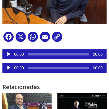
Facebook
X
WhatsApp
Email
Copy
Link
Reproductor
de
00:00
00:00
audio
Reproductor
00:00
00:00
de
audio
Relacionadas