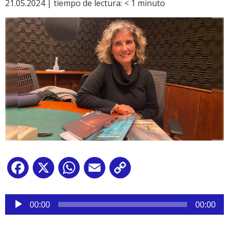
21.05.2024 |
tiempo de lectura:
< 1
minuto
Facebook
X
WhatsApp
Email
Copy
Link
Reproductor
de
00:00
00:00
audio