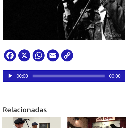
Facebook
X
WhatsApp
Email
Copy
Link
Reproductor
de
00:00
00:00
audio
Relacionadas