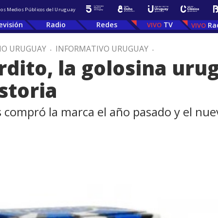
 los Medios Públicos del Uruguay
evisión
Radio
Redes
TV
Ra
IO URUGUAY
.
INFORMATIVO URUGUAY
.
rdito, la golosina ur
storia
compró la marca el año pasado y el nuev