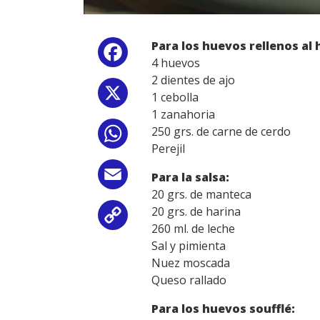
Para los huevos rellenos al 
Facebook
4 huevos
2 dientes de ajo
X
1 cebolla
1 zanahoria
250 grs. de carne de cerdo
WhatsApp
Perejil
Email
Para la salsa:
20 grs. de manteca
20 grs. de harina
Copy
260 ml. de leche
Sal y pimienta
Link
Nuez moscada
Queso rallado
Para los huevos soufflé: