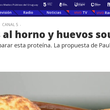
 los Medios Públicos del Uruguay
evisión
Radio
Noticias
TV
Ra
.
CANAL 5
.
 al horno y huevos so
arar esta proteína. La propuesta de Pau