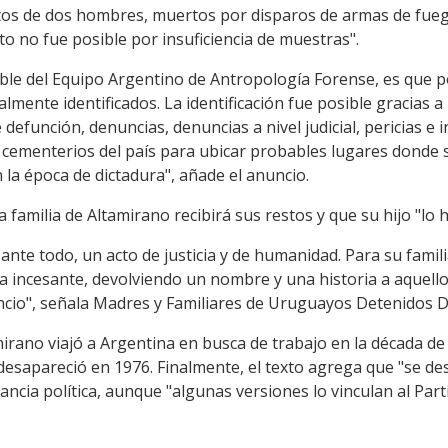
tos de dos hombres, muertos por disparos de armas de fuego
to no fue posible por insuficiencia de muestras".
sable del Equipo Argentino de Antropología Forense, es que 
lmente identificados. La identificación fue posible gracias a 
efunción, denuncias, denuncias a nivel judicial, pericias e 
os cementerios del país para ubicar probables lugares donde
la época de dictadura", añade el anuncio.
a familia de Altamirano recibirá sus restos y que su hijo "lo
, ante todo, un acto de justicia y de humanidad. Para su famil
a incesante, devolviendo un nombre y una historia a aquello
encio", señala Madres y Familiares de Uruguayos Detenidos 
irano viajó a Argentina en busca de trabajo en la década de l
esapareció en 1976. Finalmente, el texto agrega que "se des
itancia política, aunque "algunas versiones lo vinculan al P