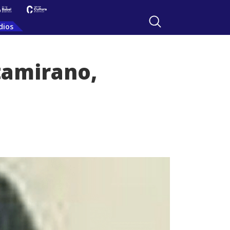
dios
ltamirano,