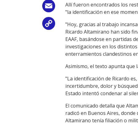
Allí fueron encontrados los res
Email
"la identificación en ese momen
"Hoy, gracias al trabajo incan
Copy
Ricardo Altamirano han sido fina
Link
EAAF, basándose en partidas de d
investigaciones en los distint
enterramientos clandestinos en 
Asimismo, el texto apunta que l
"La identificación de Ricardo es
incertidumbre, dolor y búsqued
Estado intentó condenar al sil
El comunicado detalla que Altam
radicó en Buenos Aires, donde d
Altamirano tenía filiación o mil