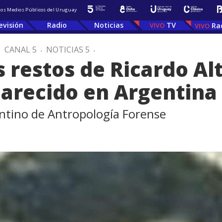
 los Medios Públicos del Uruguay
evisión
Radio
Noticias
TV
Ra
.
CANAL 5
.
NOTICIAS 5
.
s restos de Ricardo A
arecido en Argentina
entino de Antropología Forense