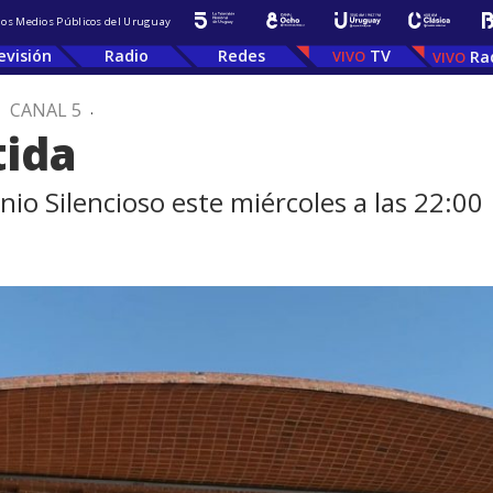
 los Medios Públicos del Uruguay
evisión
Radio
Redes
TV
Ra
.
CANAL 5
.
tida
io Silencioso este miércoles a las 22:00