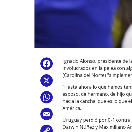
Ignacio Alonso, presidente de 
Facebook
involucrados en la pelea con a
(Carolina del Norte) "simplemen
X
"Hasta ahora lo que hemos tenid
esposo, de hermano, de hijo qu
WhatsApp
hacia la cancha, que es lo que e
América.
Email
Uruguay perdió por 0-1 contra C
Darwin Núñez y Maximiliano Ara
Copy