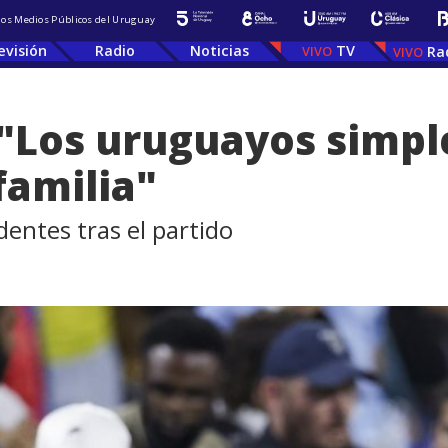
 los Medios Públicos del Uruguay
evisión
Radio
Noticias
TV
Ra
 "Los uruguayos simp
familia"
dentes tras el partido